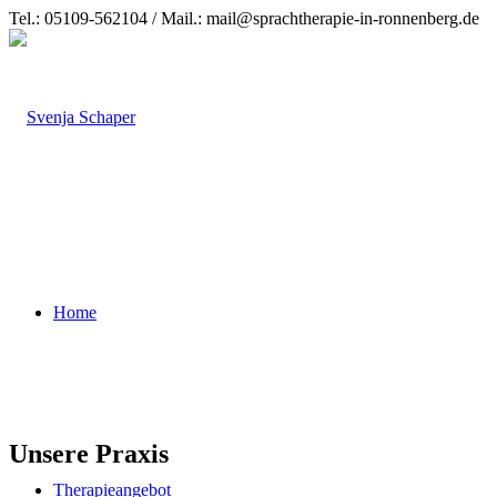
Tel.: 05109-562104 / Mail.: mail@sprachtherapie-in-ronnenberg.de
Home
Unse­re Praxis
The­ra­pie­an­ge­bot