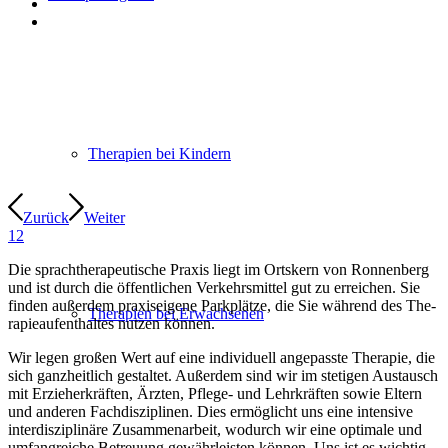
The­ra­pien bei Kindern
Zurück
Wei­ter
1
2
Die sprach­the­ra­peu­ti­sche Pra­xis liegt im Orts­kern von Ron­nen­berg
und ist durch die öffent­li­chen Ver­kehrs­mit­tel gut zu errei­chen. Sie
fin­den außer­dem pra­xis­ei­ge­ne Park­plät­ze, die Sie wäh­rend des The­
The­ra­pien bei Erwachsenen
ra­pie­auf­ent­hal­tes nut­zen können.
Wir legen gro­ßen Wert auf eine indi­vi­du­ell ange­pass­te The­ra­pie, die
sich ganz­heit­lich gestal­tet. Außer­dem sind wir im ste­ti­gen Aus­tausch
mit Erzie­her­kräf­ten, Ärz­ten, Pfle­ge- und Lehr­kräf­ten sowie Eltern
und ande­ren Fach­dis­zi­pli­nen. Dies ermög­licht uns eine inten­si­ve
inter­dis­zi­pli­nä­re Zusam­men­ar­beit, wodurch wir eine opti­ma­le und
umfang­rei­che Betreu­ung gewähr­leis­ten kön­nen. Uns ist es wich­tig