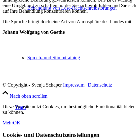
eine Umge­bung zu schaf­fen, in der Sie sich wohl­füh­len und Sie sich
Behand­lung von Lese-Rechtschreibstörungen
auf Ihre Behand­lung kon­zen­trie­ren können.
Die Spra­che bringt doch eine Art von Atmo­sphä­re des Lan­des mit
Johann Wolf­gang von Goethe
Sprech- und Stimmtraining
© Copyright - Svenja Schaper
Impressum
|
Datenschutz
Nach oben scrollen
Diese Website nutzt Cookies, um bestmögliche Funktionalität bieten
Team
zu können.
Mehr
OK
Cookie- und Datenschutzeinstellungen